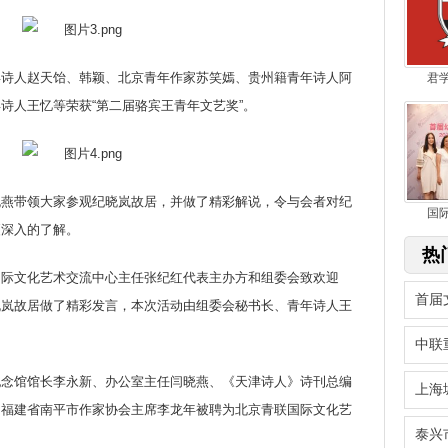
人赵天饴、韩颖、北京青年作家苏笑嫣、贵州籍青年诗人阿
君
诗人王忆等荣获“第二届骆宾王青年文艺奖”。
带领大家参观纪晓岚故居，并做了精彩解说，令与会者对纪
国
更深入的了解。
热
文化艺术交流中心主任张纪红代表主办方和组委会致欢迎
首届
晓岚故居做了精彩发言，本次活动由组委会秘书长、青年诗人王
中联
馆馆长李永新、办公室主任闫晓燕、《天津诗人》诗刊总编
上海
、福建省南平市作家协会主席李龙年被聘为北京青联国际文化艺
泰兴