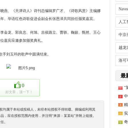
Nav
燕、《天津诗人》诗刊总编辑罗广才、《诗歌风赏》主编娜
龙年、华语红色诗歌促进会副会长张恩泽共同担任颁奖嘉宾。
人工
金龙、郭良忠、何旭、吉侯路立、曹轶、鞠姣、甄然、王心
中京
余位嘉宾应邀参加颁奖典礼。
越龙
歌手刘玉环的歌声中圆满结束。
洛可
最
0
“
好文章，顶一下！
中
精
，版权均属于本站或投稿人，未经本站授权不得转载、摘编或利用其
实
品，应在授权范围内使用，并注明“来源：某某站”并附上链接。
奇
责任。