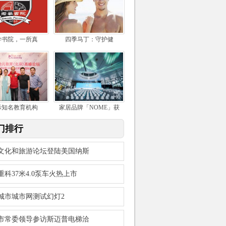
学书院，一所真
四季马丁：守护健
际知名教育机构
家居品牌「NOME」获
门排行
文化和旅游论坛登陆美国纳斯
重科37米4.0泵车火热上市
城市城市网测试幻灯2
市常委领导参访斯迈普电梯洽