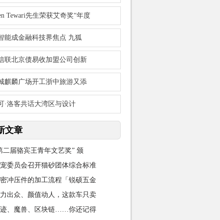
een Tewari先生荣获艾奇奖“年度
智能成金融科技界焦点 九狐
信联北京债易收加盟公司创新
城麒麟广场开工浙中旅游又添
可·洛客共话大湾区与设计
新文章
第二届骆宾王青年文艺奖” 颁
宠委员会召开猫砂团体综合标准
密冲压件的加工流程「锐硕五金
力出众、颜值动人，这款车只卖
迹、魔兽、区块链……你还记得