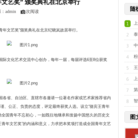
年文艺奖” 颁奖典礼在北京举行
随
：admin
次阅读
上
王青年文艺奖”颁奖典礼在北京纪晓岚故居举行。
泰
中
粉
际文化艺术交流中心创办，每年一届，每届评选6至8位获奖
王
上
第
国各省、自治区、直辖市各邀请一位著名作家或艺术家推荐省内
智
谨、公正、负责的态度，评定最终获奖人选。设立“骆宾王青年
励全国青年不忘初心，一如既往地继承和发扬中国悠久的历史文
图
王青年文艺奖”的内涵和意义，力求把本奖项打造成全国青年文艺