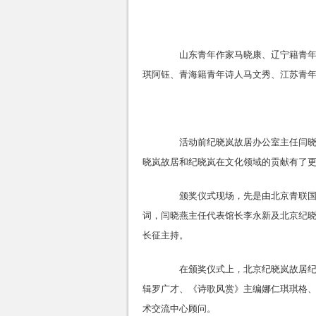
山东青年作家马晓康、辽宁籍青年诗
琪阿钰、青海籍青年诗人马文秀、江苏青年
活动前纪晓岚故居办公室主任闫晓燕
晓岚故居和纪晓岚在文化领域的贡献有了
颁奖仪式现场，先是由北京青联国际
词，闫晓燕主任代表馆长李永新及北京纪
长征主持。
在颁奖仪式上，北京纪晓岚故居纪念
辑罗广才、《诗歌风赏》主编娜仁琪琪格
术交流中心顾问。