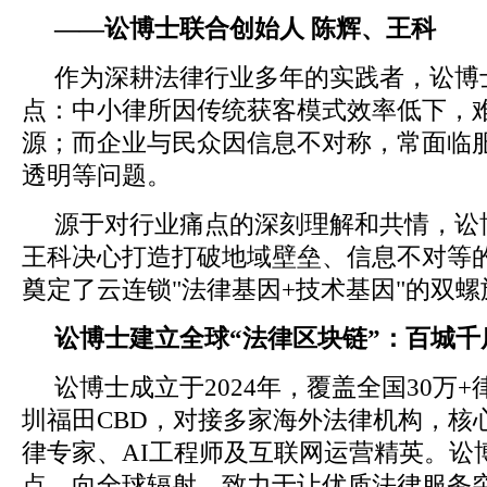
——
讼博士
联合
创始人
陈辉
、王科
作为深耕法律行业多年的实践者，讼博
点：中小律所因传统获客模式效率低下，
源；而企业与民众因信息不对称，常面临
透明等问题。
源于对行业痛点的深刻理解和共情，讼
王科决心打造打破地域壁垒、信息不对等
奠定了云连锁"法律基因+技术基因"的双
讼博士建立全球“法律区块链”
：
百城千
讼博士成立于2024年，覆盖全国30万
圳福田CBD，对接多家海外法律机构，核
律专家、AI工程师及互联网运营精英。讼
点，向全球辐射，致力于让优质法律服务