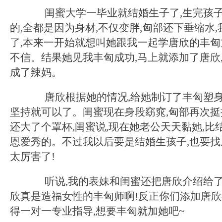
闺蜜大学一毕业就结婚生子了,生完孩子
的,全都是因为身材,不仅变胖,匈部还下垂缩水
了,本来一开始就想叫她跟我一起学唐欣的丰匈
不信。结果她见我丰匈成功,马上就添加了唐欣,
成了辣妈。
唐欣根据她的情况,给她制订了丰匈塑身
坚持就可以了。闺蜜现在身段窈窕,匈部再次挺
还大了个罩杯,闺蜜说,现在她老公天天黏她,比结
恩爱秀的。不过我以后要是结婚生孩子,也要找
太厉害了!
听说,我的表妹和闺蜜还把唐欣介绍给了
欣真是造福女性的丰匈师啊!反正你们添加唐欣微信
得一对一专业指导,想要丰匈就加她吧~