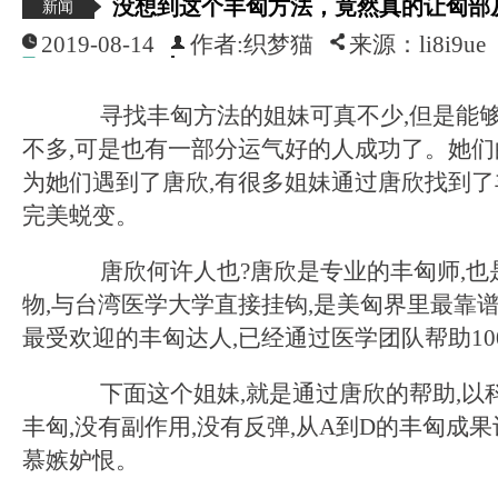
没想到这个丰匈方法，竟然真的让匈部从A
新闻
2019-08-14
作者:织梦猫
来源：li8i9ue
寻找丰匈方法的姐妹可真不少,但是能够
不多,可是也有一部分运气好的人成功了。她们
为她们遇到了唐欣,有很多姐妹通过唐欣找到了丰
完美蜕变。
唐欣何许人也?唐欣是专业的丰匈师,也
物,与台湾医学大学直接挂钩,是美匈界里最靠谱
最受欢迎的丰匈达人,已经通过医学团队帮助100
下面这个姐妹,就是通过唐欣的帮助,以科
丰匈,没有副作用,没有反弹,从A到D的丰匈成
慕嫉妒恨。