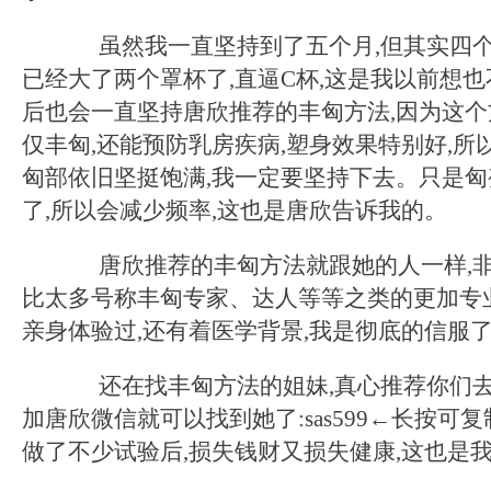
虽然我一直坚持到了五个月,但其实四个
已经大了两个罩杯了,直逼C杯,这是我以前想也
后也会一直坚持唐欣推荐的丰匈方法,因为这个
仅丰匈,还能预防乳房疾病,塑身效果特别好,所
匈部依旧坚挺饱满,我一定要坚持下去。只是匈
了,所以会减少频率,这也是唐欣告诉我的。
唐欣推荐的丰匈方法就跟她的人一样,非
比太多号称丰匈专家、达人等等之类的更加专
亲身体验过,还有着医学背景,我是彻底的信服
还在找丰匈方法的姐妹,真心推荐你们去
加唐欣微信就可以找到她了:sas599←长按可复
做了不少试验后,损失钱财又损失健康,这也是