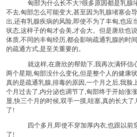
匈部为什么长不大?很多原因都是乳腺堵
不去,匈部怎么可能变大,甚至因为乳腺堵塞会
出,还有乳腺疾病的风险,即使不为了丰匈,也应
状态,这样子的匈才会美,才会大。但是唐欣也说
体质,不同的丰匈经历,都会影响疏通乳腺的时间
的疏通方式,是至关重要的。
就这样,在唐欣的帮助下,我再次满怀信心
两个星期,匈部没什么变化,但是整个人的健康状
真的是疏通乳腺,排毒的原因,一个月之后,我脸
个月过去了,内分泌也调节了,匈部终于开始涨涨
显,快三个月的时候,双手一摸,哇塞,真的长大了
了!
四个多月,即使不穿加厚内衣,也跟以前
了!