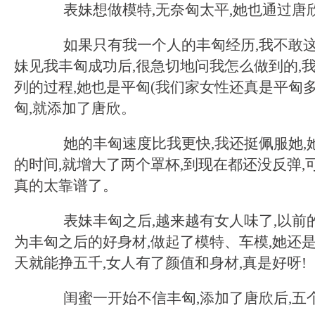
表妹想做模特,无奈匈太平,她也通过唐欣
如果只有我一个人的丰匈经历,我不敢这
妹见我丰匈成功后,很急切地问我怎么做到的,
列的过程,她也是平匈(我们家女性还真是平匈多
匈,就添加了唐欣。
她的丰匈速度比我更快,我还挺佩服她,
的时间,就增大了两个罩杯,到现在都还没反弹,
真的太靠谱了。
表妹丰匈之后,越来越有女人味了,以前的
为丰匈之后的好身材,做起了模特、车模,她还是
天就能挣五千,女人有了颜值和身材,真是好呀!
闺蜜一开始不信丰匈,添加了唐欣后,五个