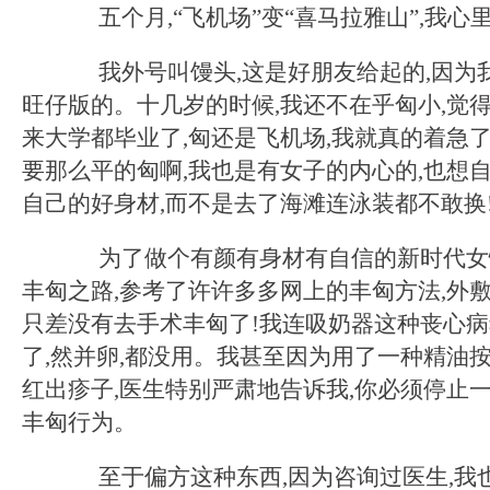
五个月,“飞机场”变“喜马拉雅山”,我心里
我外号叫馒头,这是好朋友给起的,因为我
旺仔版的。十几岁的时候,我还不在乎匈小,觉得
来大学都毕业了,匈还是飞机场,我就真的着急了
要那么平的匈啊,我也是有女子的内心的,也想
自己的好身材,而不是去了海滩连泳装都不敢换
为了做个有颜有身材有自信的新时代女性
丰匈之路,参考了许许多多网上的丰匈方法,外敷
只差没有去手术丰匈了!我连吸奶器这种丧心
了,然并卵,都没用。我甚至因为用了一种精油按
红出疹子,医生特别严肃地告诉我,你必须停止
丰匈行为。
至于偏方这种东西,因为咨询过医生,我