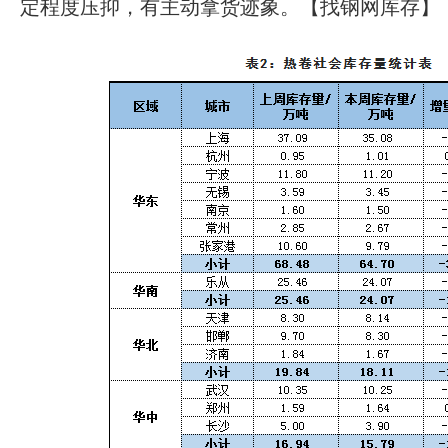
定程度压抑，有主动拿货迹象。【找钢网库存】