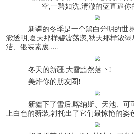
空,一碧如洗,清澈的蓝直逼你
新疆的冬季是一个黑白分明的世界
澈透明,夏天那样碧波荡漾,秋天那样浓绿
洁、银装素裹.....
冬天的新疆,大雪黯然落下!
美炸你的朋友圈!
新疆下了雪后,喀纳斯、天池、可
上白色的新装,衬托出了它们最惊艳的姿